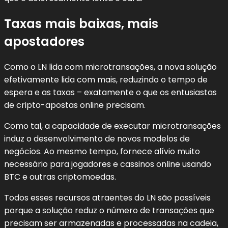
Taxas mais baixas, mais
apostadores
Como o LN lida com microtransações, a nova solução
efetivamente lida com mais, reduzindo o tempo de
espera e as taxas – exatamente o que os entusiastas
de cripto-apostas online precisam.
Como tal, a capacidade de executar microtransações
induz o desenvolvimento de novos modelos de
negócios. Ao mesmo tempo, fornece alívio muito
necessário para jogadores e cassinos online usando
BTC e outras criptomoedas.
Todos esses recursos atraentes do LN são possíveis
porque a solução reduz o número de transações que
precisam ser armazenadas e processadas na cadeia,