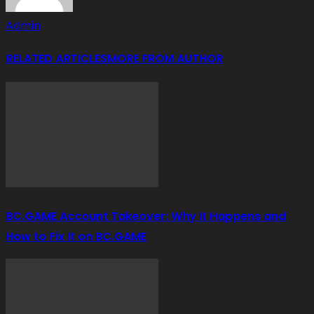
Admin
RELATED ARTICLES
MORE FROM AUTHOR
BC.GAME Account Takeover: Why It Happens and
How to Fix It on BC.GAME