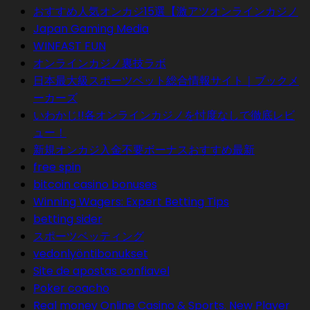
おすすめ人気オンカジ15選【激アツオンラインカジノ
Japan Gaming Media
WINFAST FUN
オンラインカジノ裏技ラボ
日本最大級スポーツベット総合情報サイト｜ブックメ
ーカーズ
いわかじ!!各オンラインカジノを忖度なしで徹底レビ
ュー！
新規オンカジ入金不要ボーナスおすすめ最新
free spin
bitcoin casino bonuses
Winning Wagers: Expert Betting Tips
betting sider
スポーツベッティング
vedonlyöntibonukset
Site de apostas confiavel
Poker coacho
Real money Online Casino & Sports. New Player