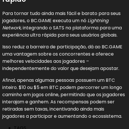
Para tornar tudo ainda mais fácil e barato para seus
jogadores, o BC.GAME executa um nó
Lightning
Network
, integrando o SATS na plataforma para uma
experiência ultra rápida para seus usuários globais.
Isso reduz a barreira de participação, dá ao BC.GAME
uma vantagem sobre os concorrentes e oferece
melhores velocidades aos jogadores –
independentemente do valor que desejam apostar.
Afinal, apenas algumas pessoas possuem um BTC
inteiro. $10 ou $5 em BTC podem percorrer um longo
caminho em jogos online, permitindo que os jogadores
interajam e ganhem. As recompensas podem ser
retiradas sem taxas, incentivando ainda mais
jogadores a participar e aumentando o ecossistema.
TAGS