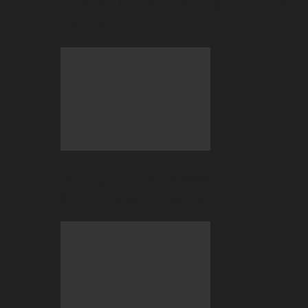
Gaming Needs to Ditch Speculative
Tokens
BC Engine–Your Newest Crypto-
Staking Reward System