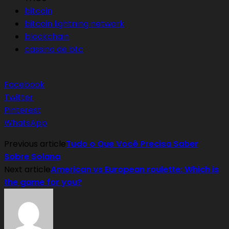
bitcoin
bitcoin lightning network
blockchain
cassino de btc
Facebook
Twitter
Pinterest
WhatsApp
Previous article
Tudo o Que Você Precisa Saber
Sobre Solana
Next article
American vs European roulette: Which is
the game for you?