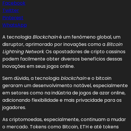
Facebook
Twitter
Pinterest
WhatsApp
A tecnologia
Blockchain
é um fenômeno global, um
disruptor, aprimorado por inovações como a
Bitcoin
Lightning Network
. Os apostadores de cripto cassinos
podem facilmente obter diversos benefícios dessas
inovações em seus jogos online.
Sem dúvida, a tecnologia
blockchain
e o bitcoin
geraram um desenvolvimento notável, especialmente
em setores como na indústria de jogos de azar online,
adicionando flexibilidade e mais privacidade para os
jogadores.
As criptomoedas, especialmente, continuam a mudar
o mercado. Tokens como Bitcoin, ETH e até tokens