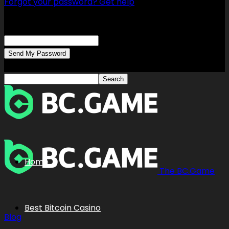
Forgot your password? Get help
Password recovery
Recover your password
your email
A password will be e-mailed to you.
Home
The BC.Game
Best Bitcoin Casino
Blog